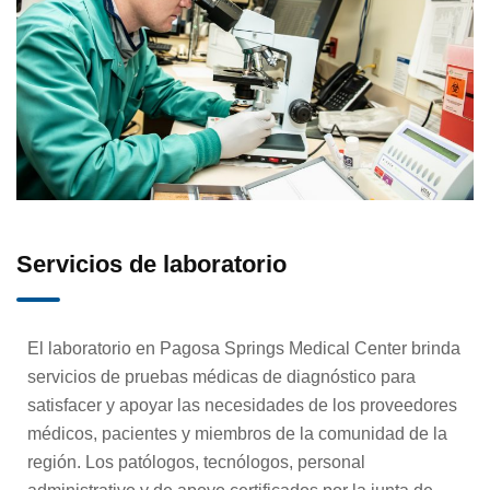
Hospital/Paciente hospitalizado
Servicios de infusión
Salud conductual integrada
Servicios de laboratorio
Manejo Intervencionista del Dolor
El laboratorio en Pagosa Springs Medical Center brinda
Servicios de laboratorio
servicios de pruebas médicas de diagnóstico para
satisfacer y apoyar las necesidades de los proveedores
Neurología
médicos, pacientes y miembros de la comunidad de la
región. Los patólogos, tecnólogos, personal