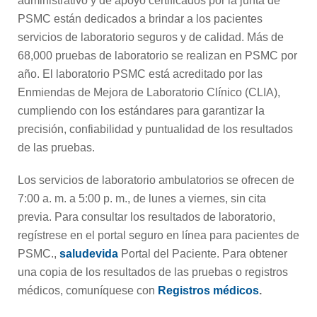
administrativo y de apoyo certificados por la junta de
Terapia ocupacional
PSMC están dedicados a brindar a los pacientes
servicios de laboratorio seguros y de calidad. Más de
Ortopedia y Medicina Deportiva
68,000 pruebas de laboratorio se realizan en PSMC por
año. El laboratorio PSMC está acreditado por las
Enmiendas de Mejora de Laboratorio Clínico (CLIA),
Fisioterapia
cumpliendo con los estándares para garantizar la
precisión, confiabilidad y puntualidad de los resultados
de las pruebas.
Clínica de Atención Primaria
Los servicios de laboratorio ambulatorios se ofrecen de
Cuidados críticos pulmonares
7:00 a. m. a 5:00 p. m., de lunes a viernes, sin cita
previa. Para consultar los resultados de laboratorio,
regístrese en el portal seguro en línea para pacientes de
telemedicina
PSMC.,
saludevida
Portal del Paciente. Para obtener
una copia de los resultados de las pruebas o registros
Salud de la mujer
médicos, comuníquese con
Registros médicos
.