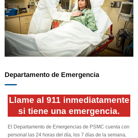
Hospital/Paciente hospitalizado
Servicios de infusión
Salud conductual integrada
Departamento de Emergencia
Manejo Intervencionista del Dolor
Llame al 911 inmediatamente
Servicios de laboratorio
si tiene una emergencia.
Neurología
El Departamento de Emergencias de PSMC cuenta con
personal las 24 horas del día, los 7 días de la semana,