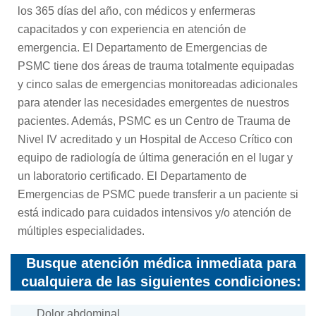
Terapia ocupacional
los 365 días del año, con médicos y enfermeras
capacitados y con experiencia en atención de
emergencia. El Departamento de Emergencias de
Ortopedia y Medicina Deportiva
PSMC tiene dos áreas de trauma totalmente equipadas
y cinco salas de emergencias monitoreadas adicionales
Fisioterapia
para atender las necesidades emergentes de nuestros
pacientes. Además, PSMC es un Centro de Trauma de
Nivel IV acreditado y un Hospital de Acceso Crítico con
Clínica de Atención Primaria
equipo de radiología de última generación en el lugar y
un laboratorio certificado. El Departamento de
Emergencias de PSMC puede transferir a un paciente si
Cuidados críticos pulmonares
está indicado para cuidados intensivos y/o atención de
múltiples especialidades.
telemedicina
Busque atención médica inmediata para
cualquiera de las siguientes condiciones:
Salud de la mujer
Dolor abdominal