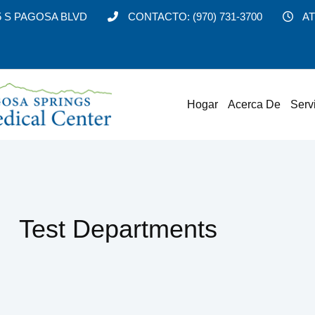
5 S PAGOSA BLVD
CONTACTO:
(970) 731-3700
AT
Hogar
Acerca De
Serv
Test Departments