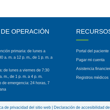
 DE OPERACIÓN
RECURSO
ención primaria: de lunes a
Portal del paciente
0 a. m. a 12 p. m., de 1 p. m. a
Pagar mi cuenta
Asistencia financie
ta: de lunes a viernes de 7:30
a. m., de 1 p. m. a 4 p. m.
Registros médicos
 de emergencia: 24 horas, 7
mana
ica de privacidad del sitio web |
Declaración de accesibilidad del