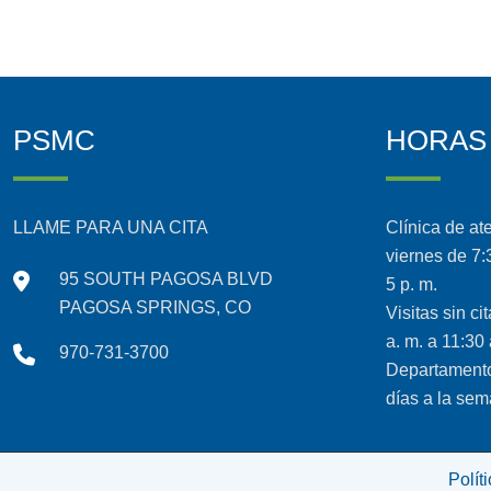
PSMC
HORAS
LLAME PARA UNA CITA
Clínica de at
viernes de 7:3
95 SOUTH PAGOSA BLVD
5 p. m.
PAGOSA SPRINGS, CO
Visitas sin ci
a. m. a 11:30 
970-731-3700
Departamento
días a la se
Polít