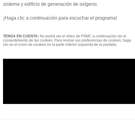
sistema y edificio de generación de oxígeno.
¡Haga clic a continuación para escuchar el programa!
TENGA EN CUENTA:
No podrá ver el vídeo de PSMC a continuación sin el
consentimiento de las cookies. Para revisar sus preferencias de cookies, haga
clic en el icono de cookies en la parte inferior izquierda de la pantalla.