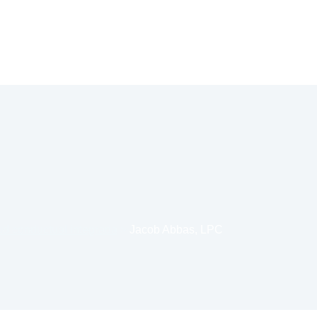
ud conductual integrada
>
Jacob Abbas, LPC