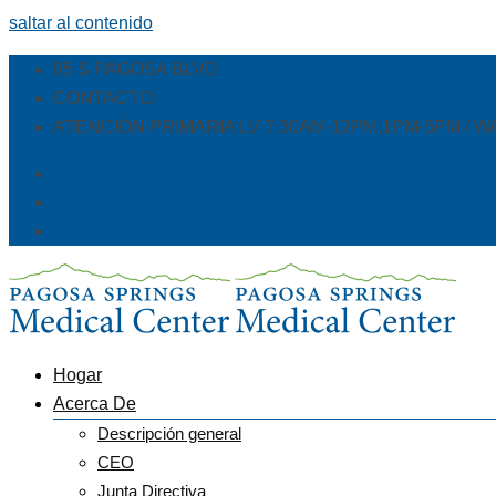
saltar al contenido
95 S PAGOSA BLVD
CONTACTO:
(970) 731-3700
ATENCIÓN PRIMARIA LV 7:30AM-12PM,1PM-5PM / W
Hogar
Acerca De
Descripción general
CEO
Junta Directiva