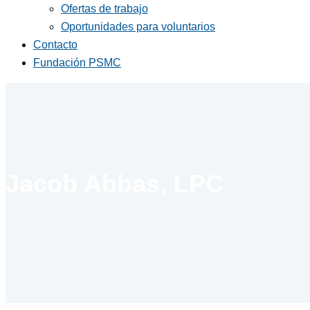
Ofertas de trabajo
Oportunidades para voluntarios
Contacto
Fundación PSMC
Jacob Abbas, LPC
Centro Médico Pagosa Springs
>
Médicos/Proveedores
>
Sal