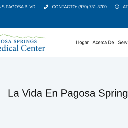
5 S PAGOSA BLVD
CONTACTO:
(970) 731-3700
AT
Hogar
Acerca De
Serv
La Vida En Pagosa Sprin