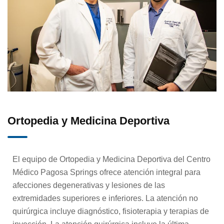
Hospital/Paciente hospitalizado
Servicios de infusión
Salud conductual integrada
Ortopedia y Medicina Deportiva
Manejo Intervencionista del Dolor
El equipo de Ortopedia y Medicina Deportiva del Centro
Servicios de laboratorio
Médico Pagosa Springs ofrece atención integral para
afecciones degenerativas y lesiones de las
Neurología
extremidades superiores e inferiores. La atención no
quirúrgica incluye diagnóstico, fisioterapia y terapias de