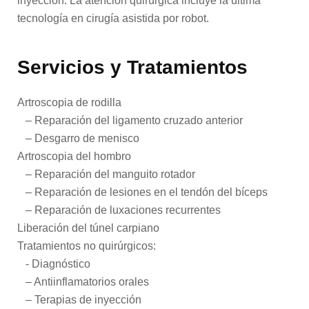
inyección. La atención quirúrgica incluye la última
Terapia ocupacional
tecnología en cirugía asistida por robot.
Ortopedia y Medicina Deportiva
Servicios y Tratamientos
Fisioterapia
Artroscopia de rodilla
– Reparación del ligamento cruzado anterior
– Desgarro de menisco
Clínica de Atención Primaria
Artroscopia del hombro
– Reparación del manguito rotador
Cuidados críticos pulmonares
– Reparación de lesiones en el tendón del bíceps
– Reparación de luxaciones recurrentes
Liberación del túnel carpiano
telemedicina
Tratamientos no quirúrgicos:
- Diagnóstico
– Antiinflamatorios orales
Salud de la mujer
– Terapias de inyección